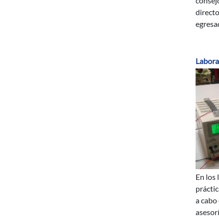
consejo
directo
egresa
Labora
En los 
prácti
a cabo
asesor