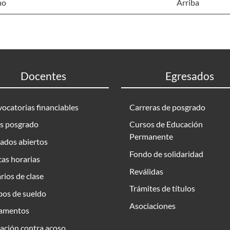
no
Arriba
Docentes
Egresados
ocatorias financiables
Carreras de posgrado
s posgrado
Cursos de Educación
Permanente
ados abiertos
Fondo de solidaridad
as horarias
Reválidas
rios de clase
Trámites de títulos
bos de sueldo
Asociaciones
amentos
ación contra acoso