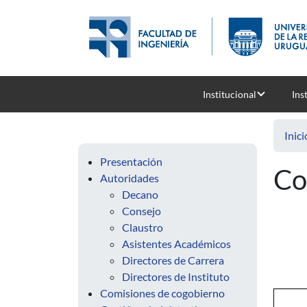
Pasar al contenido principal
Institucional
Ins
Inici
Presentación
Co
Autoridades
Decano
Consejo
Claustro
Asistentes Académicos
Directores de Carrera
Directores de Instituto
Comisiones de cogobierno