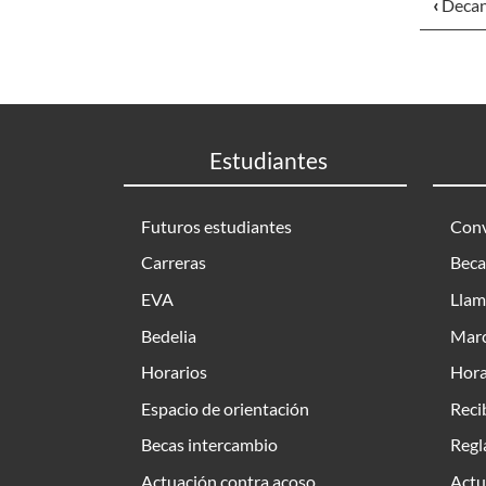
‹
Deca
Estudiantes
Futuros estudiantes
Conv
Carreras
Beca
EVA
Llam
Bedelia
Marc
Horarios
Hora
Espacio de orientación
Reci
Becas intercambio
Regl
Actuación contra acoso
Actu