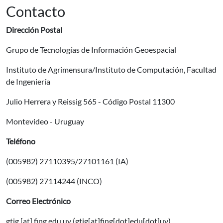
Contacto
Dirección Postal
Grupo de Tecnologías de Información Geoespacial
Instituto de Agrimensura/Instituto de Computación, Facultad
de Ingeniería
Julio Herrera y Reissig 565 - Código Postal 11300
Montevideo - Uruguay
Teléfono
(005982) 27110395/27101161 (IA)
(005982) 27114244 (INCO)
Correo Electrónico
gtig
[at]
fing.edu.uy
(gtig[at]fing[dot]edu[dot]uy)