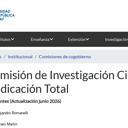
titutos
Enseñanza
Extensión
Investigació
o
Institucional
Comisiones de cogobierno
misión de Investigación Ci
dicación Total
ntes (Actualización junio 2026)
ejandro Romanelli
varo Martín