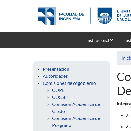
Pasar al contenido principal
Institucional
Ins
Inici
Presentación
Co
Autoridades
Comisiones de cogobierno
De
COPE
COSSET
Integra
Comisión Académica de
Grado
Al
Comisión Académica de
Posgrado
Ál