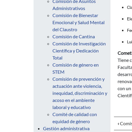
Comisión de Asuntos
Administrativos
Cl
Comisión de Bienestar
El
Emocional y Salud Mental
del Claustro
Fe
Comisión de Cantina
Lu
Comisión de Investigación
Científica y Dedicación
Comet
Total
Tiene c
Comisión de género en
Faculta
STEM
desarro
Comisión de prevención y
renovac
actuación ante violencia,
con un 
inequidad, discriminación y
Científ
acoso en el ambiente
laboral y educativo
Comité de calidad con
equidad de género
‹
Comis
Gestión administrativa