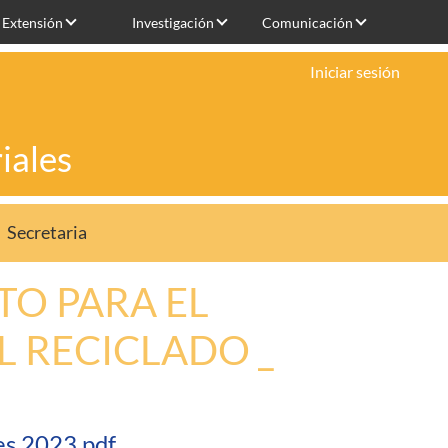
Extensión
Investigación
Comunicación
Iniciar sesión
iales
Secretaria
TO PARA EL
L RECICLADO _
es 2023.pdf