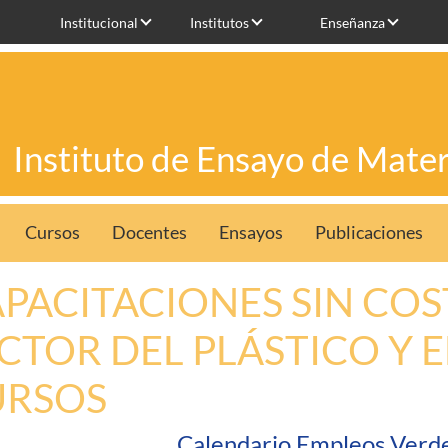
Institucional
Institutos
Enseñanza
Instituto de Ensayo de Mater
Cursos
Docentes
Ensayos
Publicaciones
PACITACIONES SIN COS
CTOR DEL PLÁSTICO Y E
URSOS
Calendario Empleos Verd