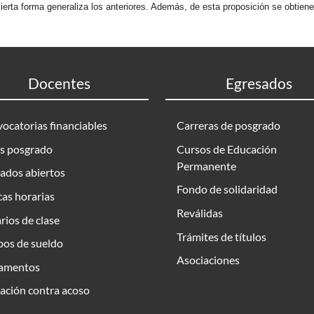
ierta forma generaliza los anteriores. Además, de esta proposición se obtien
Docentes
Egresados
ocatorias financiables
Carreras de posgrado
s posgrado
Cursos de Educación
Permanente
ados abiertos
Fondo de solidaridad
as horarias
Reválidas
rios de clase
Trámites de títulos
bos de sueldo
Asociaciones
amentos
ación contra acoso