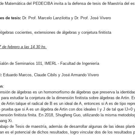
de Matemática del PEDECIBA invita a la defensa de tesis de Maestría del e
es de tesis:
Dr. Prof. Marcelo Lanzilotta y Dr. Prof. José Vivero
lgebras cocientes, extensiones de álgebras y conjetura finitista
7 de febrero a las 14.30 hs.
alón de Seminarios 101, IMERL - Facultad de Ingeniería
l:
Eduardo Marcos, Claude Cibils y José Armando Vivero
en
:
nsión de álgebras es un homomorfismo de álgebras que preserva la identida
 para estudiar la conjetura de la dimensión finitista sobre álgebras de Artin. 
 de Artin talque el radical de B es un ideal de A, entonces si A es de tipo repre
o prueba que si A es un álgebra de Artin con dos ideales I y J de tal que IJ=0 
mensión finitista finita. En 2018, Shugfeng Guo, utilizando la misma metodolo
ang Xi.
abajo de Tesis de maestría, además de desarrollar algunas de las ideas plan
an es el potencial de dichos resultados, logro vincular dos de los resultado