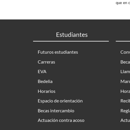
que en c
Estudiantes
Futuros estudiantes
Conv
Carreras
Beca
EVA
Llam
Bedelia
Marc
Horarios
Hora
Espacio de orientación
Reci
Becas intercambio
Regl
Actuación contra acoso
Actu