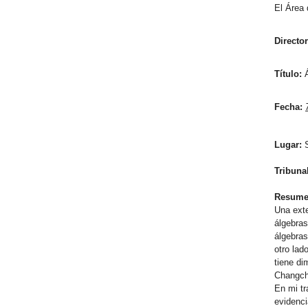
El Área 
Director
Título:
Á
Fecha:
Lugar:
S
Tribuna
Resum
Una exte
álgebras
álgebras
otro lad
tiene di
Changch
En mi tr
evidenci