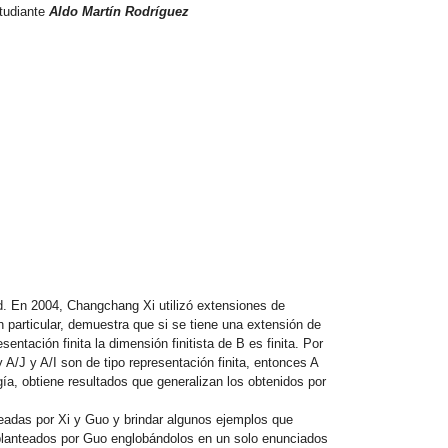
studiante
Aldo Martín Rodríguez
d. En 2004, Changchang Xi utilizó extensiones de
En particular, demuestra que si se tiene una extensión de
sentación finita la dimensión finitista de B es finita. Por
y A/J y A/I son de tipo representación finita, entonces A
gía, obtiene resultados que generalizan los obtenidos por
teadas por Xi y Guo y brindar algunos ejemplos que
s planteados por Guo englobándolos en un solo enunciados