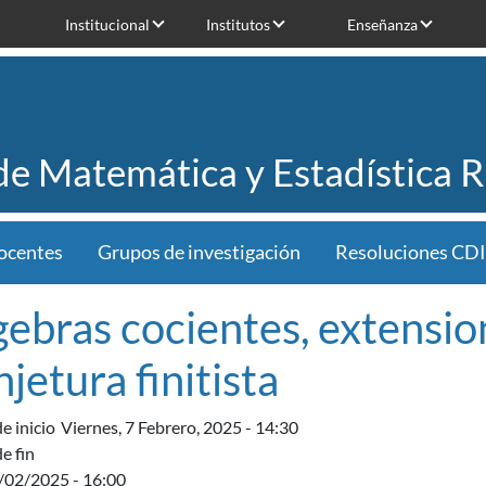
Institucional
Institutos
Enseñanza
 de Matemática y Estadística 
ocentes
Grupos de investigación
Resoluciones CDI
gebras cocientes, extensio
jetura finitista
e inicio
Viernes, 7 Febrero, 2025 - 14:30
e fin
7/02/2025 - 16:00