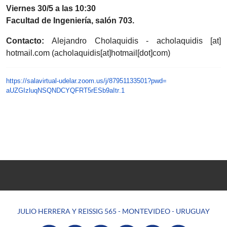
Viernes 30/5 a las 10:30
Facultad de Ingeniería, salón 703.
Contacto:
Alejandro Cholaquidis -
acholaquidis
[at]
hotmail.com
(acholaquidis[at]hotmail[dot]com)
https://salavirtual-udelar.
zoom.us/j/87951133501?pwd=
aUZGIzluqNSQNDCYQFRT5rESb9aItr
.1
JULIO HERRERA Y REISSIG 565 - MONTEVIDEO - URUGUAY