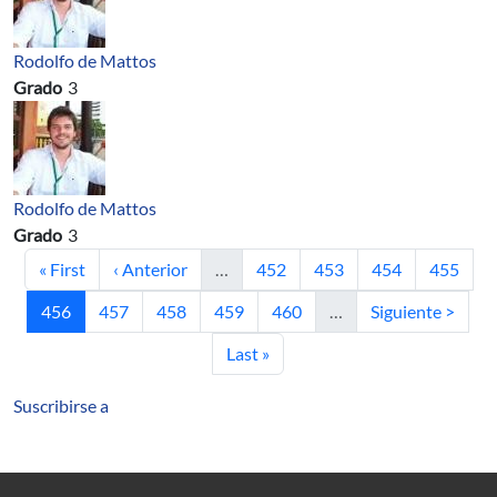
Rodolfo de Mattos
Grado
3
Rodolfo de Mattos
Grado
3
Primera página
Página anterior
Página
Página
Página
Página
« First
‹ Anterior
…
452
453
454
455
Página actual
Página
Página
Página
Página
Siguiente página
456
457
458
459
460
…
Siguiente >
Última página
Last »
Suscribirse a