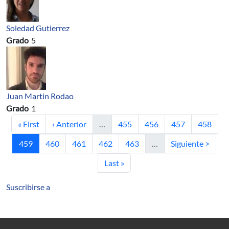
Soledad Gutierrez
Grado
5
Juan Martin Rodao
Grado
1
Primera página
Página anterior
Página
Página
Página
Página
« First
‹ Anterior
…
455
456
457
458
Página actual
Página
Página
Página
Página
Siguiente página
459
460
461
462
463
…
Siguiente >
Última página
Last »
Suscribirse a