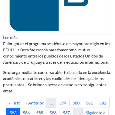
sobre Becas para Estudios de Posgrado en EE.UU. Fulbr
Lee más
Fulbright es el programa académico de mayor prestigio en los
EEUU. La Beca fue creada para fomentar el mutuo
conocimiento entre los pueblos de los Estados Unidos de
América y de Uruguay a través de la educación internacional.
Se otorga mediante concurso abierto, basado en la excelencia
académica ,de carácter y las cualidades de liderazgo de los
postulantes. Se brindan becas de estudio en las siguientes
áreas:
Primera página
Página anterior
Página
Página
Página
Página
« First
‹ Anterior
…
579
580
581
582
Página actual
Página
Página
Página
Página
Siguiente página
583
584
585
586
587
…
Siguiente >