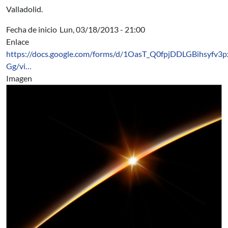
Valladolid.
Fecha de inicio
Lun, 03/18/2013 - 21:00
Enlace
https://docs.google.com/forms/d/1OasT_Q0fpjDDLGBihsyfv
Gg/vi…
Imagen