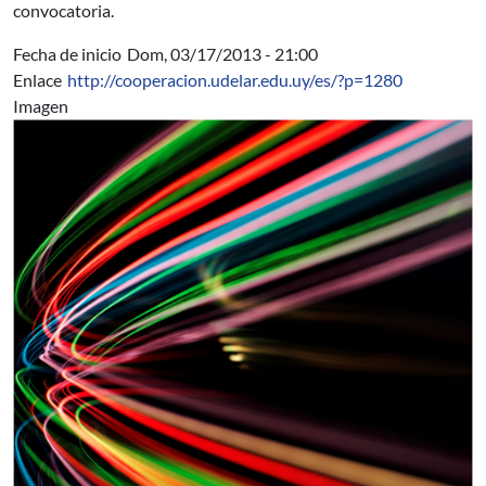
convocatoria.
Fecha de inicio
Dom, 03/17/2013 - 21:00
Enlace
http://cooperacion.udelar.edu.uy/es/?p=1280
Imagen