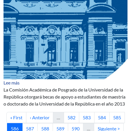
sobre Becas de Apoyo a Posgrados
Lee más
La Comisión Académica de Posgrado de la Universidad de la
República otorgará becas de apoyo a estudiantes de maestría
o doctorado de la Universidad de la República en el año 2013
Primera página
Página anterior
Página
Página
Página
Página
« First
‹ Anterior
…
582
583
584
585
Página actual
Página
Página
Página
Página
Siguiente página
586
587
588
589
590
…
Siguiente >