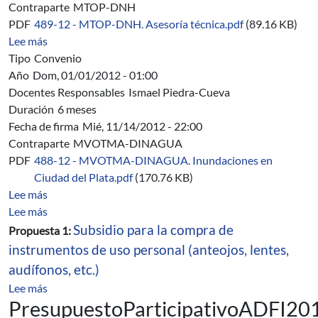
Contraparte
MTOP-DNH
PDF
489-12 - MTOP-DNH. Asesoría técnica.pdf
(89.16 KB)
sobre 489/12 - MTOP-DNH. Convenio Específico de Ase
Lee más
Tipo
Convenio
Año
Dom, 01/01/2012 - 01:00
Docentes Responsables
Ismael Piedra-Cueva
Duración
6 meses
Fecha de firma
Mié, 11/14/2012 - 22:00
Contraparte
MVOTMA-DINAGUA
PDF
488-12 - MVOTMA-DINAGUA. Inundaciones en
Ciudad del Plata.pdf
(170.76 KB)
sobre 488/12 - MVOTMA-DINAGUA. Estudio de inundac
Lee más
sobre Presupuesto Participativo ADFI 2012
Lee más
Subsidio para la compra de
Propuesta 1:
instrumentos de uso personal (anteojos, lentes,
audífonos, etc.)
sobre Presupuesto Participativo ADFI 2012
Lee más
PresupuestoParticipativoADFI20