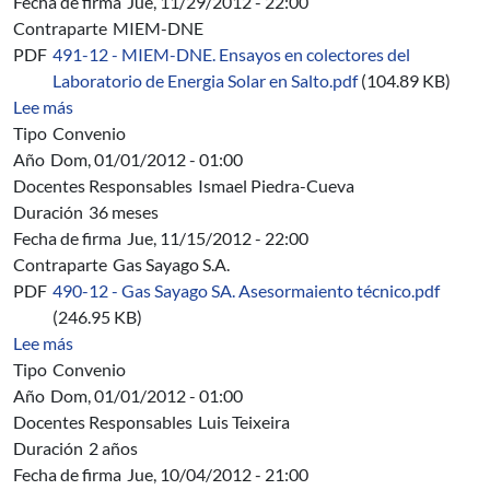
Fecha de firma
Jue, 11/29/2012 - 22:00
Contraparte
MIEM-DNE
PDF
491-12 - MIEM-DNE. Ensayos en colectores del
Laboratorio de Energia Solar en Salto.pdf
(104.89 KB)
sobre 491/12 - MIEM-DNE. Ensayos térmicos de eficiencia
Lee más
Tipo
Convenio
Año
Dom, 01/01/2012 - 01:00
Docentes Responsables
Ismael Piedra-Cueva
Duración
36 meses
Fecha de firma
Jue, 11/15/2012 - 22:00
Contraparte
Gas Sayago S.A.
PDF
490-12 - Gas Sayago SA. Asesormaiento técnico.pdf
(246.95 KB)
sobre 490/12 - Gas Sayago S.A. - Convenio de Asesoram
Lee más
Tipo
Convenio
Año
Dom, 01/01/2012 - 01:00
Docentes Responsables
Luis Teixeira
Duración
2 años
Fecha de firma
Jue, 10/04/2012 - 21:00