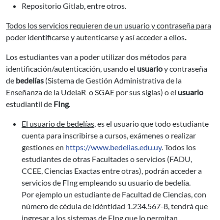
Repositorio Gitlab, entre otros.
Todos los servicios requieren de un usuario y contraseña para
poder identificarse y autenticarse y así acceder a ellos
.
Los estudiantes van a poder utilizar dos métodos para
identificación/autenticación, usando el
usuario
y contraseña
de
bedelías
(Sistema de Gestión Administrativa de la
Enseñanza de la UdelaR o SGAE por sus siglas) o el
usuario
estudiantil de
FIng
.
El usuario
de bedelías
, es el usuario que todo estudiante
cuenta para inscribirse a cursos, exámenes o realizar
gestiones en
https://www.bedelias.edu.uy
. Todos los
estudiantes de otras Facultades o servicios (FADU,
CCEE, Ciencias Exactas entre otras), podrán acceder a
servicios de FIng empleando su usuario de bedelía.
Por ejemplo un estudiante de Facultad de Ciencias, con
número de cédula de idéntidad 1.234.567-8, tendrá que
ingresar a los sistemas de FIng que lo permitan