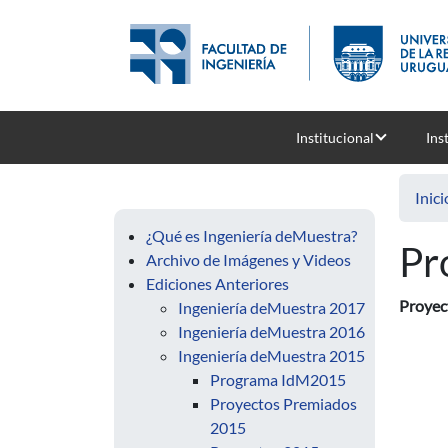
Pasar al contenido principal
Institucional
Ins
Inici
¿Qué es Ingeniería deMuestra?
Pr
Archivo de Imágenes y Videos
Ediciones Anteriores
Proyec
Ingeniería deMuestra 2017
Ingeniería deMuestra 2016
Ingeniería deMuestra 2015
Programa IdM2015
Proyectos Premiados
2015