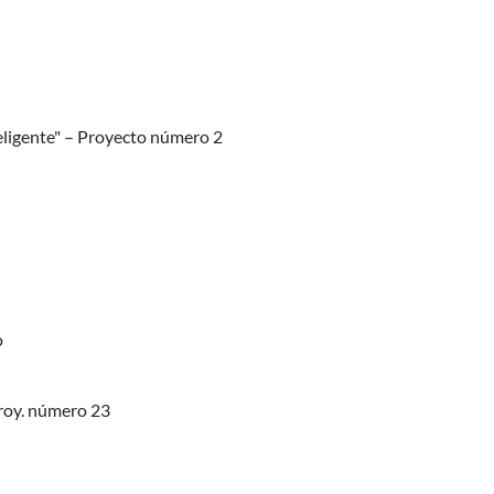
teligente" – Proyecto número 2
ieto
roy. número 23