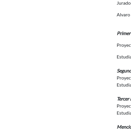
Jurado
Alvaro 
Primer
Proyect
Estudi
Segund
Proyec
Estudi
Tercer
Proyec
Estudi
Menció