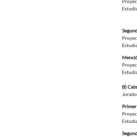
Proyec
Estudia
Segun
Proyect
Estudia
Menció
Proyect
Estudi
B) Cat
Jurado
Primer
Proyec
Estudia
Segund