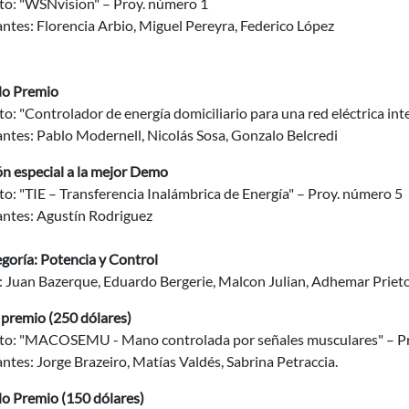
to: "WSNvision" – Proy. número 1
ntes: Florencia Arbio, Miguel Pereyra, Federico López
do Premio
o: "Controlador de energía domiciliario para una red eléctrica in
ntes: Pablo Modernell, Nicolás Sosa, Gonzalo Belcredi
n especial a la mejor Demo
o: "TIE – Transferencia Inalámbrica de Energía" – Proy. número 5
antes: Agustín Rodriguez
egoría: Potencia y Control
: Juan Bazerque, Eduardo Bergerie, Malcon Julian, Adhemar Pr
 premio (250 dólares)
to: "MACOSEMU - Mano controlada por señales musculares" – P
ntes: Jorge Brazeiro, Matías Valdés, Sabrina Petraccia.
o Premio (150 dólares)