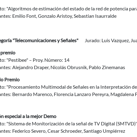
o: "Algoritmos de estimación del estado de la red de potencia par
ntes: Emilio Font, Gonzalo Aristoy, Sebastian Isaurralde
egoría "Telecomunicaciones y Señales"
Jurado: Luis Vazquez,
r premio
to: "Pestibee" – Proy. Número: 14
antes: Alejandro Draper, Nicolás Obrusnik, Pablo Zinemanas
o Premio
to: "Procesamiento Multimodal de Señales en la Interpretación d
antes: Bernardo Marenco, Florencia Lanzaro Pereyra, Magdalena 
n especial a la mejor Demo
to: "Sistema de Monitorización de la señal de TV Digital (SMTVD)
antes: Federico Severo, Cesar Schroeder, Santiago Umpiérrez