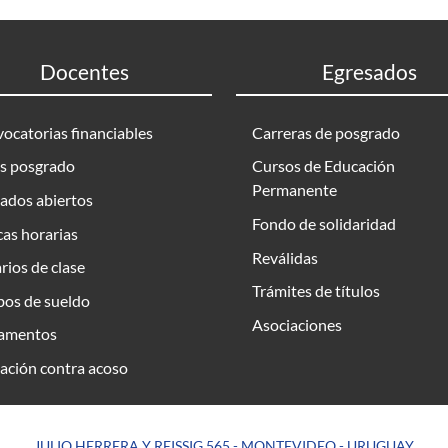
Docentes
Egresados
ocatorias financiables
Carreras de posgrado
s posgrado
Cursos de Educación
Permanente
ados abiertos
Fondo de solidaridad
as horarias
Reválidas
rios de clase
Trámites de títulos
bos de sueldo
Asociaciones
amentos
ación contra acoso
JULIO HERRERA Y REISSIG 565 - MONTEVIDEO - URUGUAY