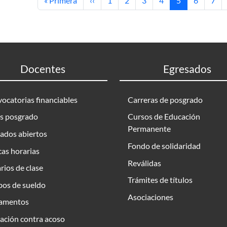
« Primera
‹‹
1
2
3
4
5
6
7
Docentes
Egresados
ocatorias financiables
Carreras de posgrado
s posgrado
Cursos de Educación
Permanente
ados abiertos
Fondo de solidaridad
as horarias
Reválidas
rios de clase
Trámites de títulos
bos de sueldo
Asociaciones
amentos
ación contra acoso