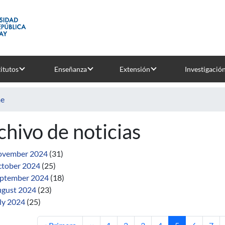
titutos
Enseñanza
Extensión
Investigació
e
chivo de noticias
ovember 2024
(31)
tober 2024
(25)
ptember 2024
(18)
gust 2024
(23)
ly 2024
(25)
First page
Previous page
Page
Page
Page
Page
Current page
Page
Pag