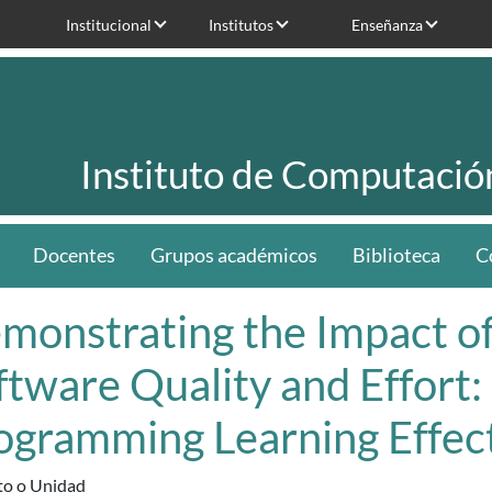
Institucional
Institutos
Enseñanza
Instituto de Computació
Docentes
Grupos académicos
Biblioteca
C
monstrating the Impact of
ftware Quality and Effort:
ogramming Learning Effec
uto o Unidad