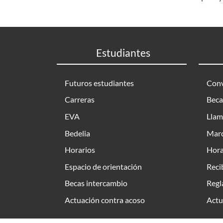
Estudiantes
Futuros estudiantes
Conv
Carreras
Beca
EVA
Llam
Bedelia
Marc
Horarios
Hora
Espacio de orientación
Reci
Becas intercambio
Regl
Actuación contra acoso
Actu