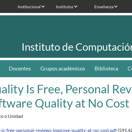
Institucional
Institutos
Enseñanza
Instituto de Computació
Docentes
Grupos académicos
Biblioteca
C
ality Is Free, Personal Re
ftware Quality at No Cost
uto o Unidad
y-is-free-personal-reviews-improve-quality-at-no-cost.pdf
(591.4