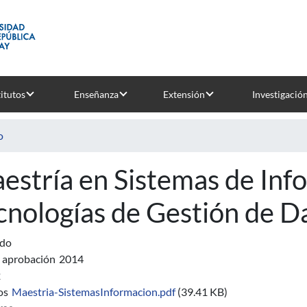
titutos
Enseñanza
Extensión
Investigació
o
estría en Sistemas de Inf
cnologías de Gestión de D
ado
 aprobación
2014
2
os
Maestria-SistemasInformacion.pdf
(39.41 KB)