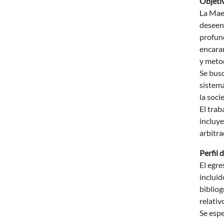
Objeti
La Maes
deseen 
profund
encara
y metod
Se busc
sistemá
la soci
El trab
incluye
arbitra
Perfil 
El egre
incluid
bibliog
relativ
Se espe