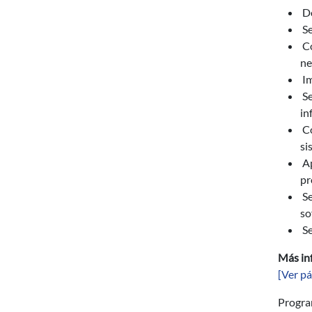
Do
Se
Co
ne
Im
Se
in
Co
si
Ap
pr
Se
so
Se
Más in
[Ver pá
Progr