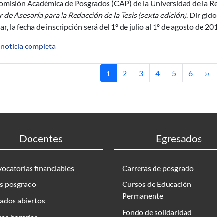
omisión Académica de Posgrados (CAP) de la Universidad de la Rep
er de Asesoría para la Redacción de la Tesis (sexta edición)
. Dirigid
ar, la fecha de inscripción será del 1º de julio al 1º de agosto de 20
 noticia completa
Página actual
Página
Página
Página
Página
Página
Sig
1
2
3
4
5
6
››
Docentes
Egresados
ocatorias financiables
Carreras de posgrado
s posgrado
Cursos de Educación
Permanente
ados abiertos
Fondo de solidaridad
as horarias