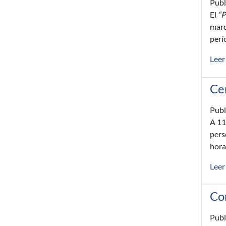
Publ
El
“P
marc
perí
Leer
Ce
Publ
A 11
pers
hora
Leer
Con
Publ