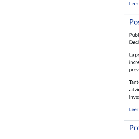
Leer
Pos
Publ
Decl
La p
incr
prev
Tant
advi
inve
Leer
Pr