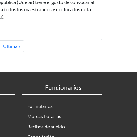
ública (Udelar) tiene el gusto de convocar al
o a todos los maestrandos y doctorados de la
16.
uiente página
Última página
Última »
Funcionarios
Formularios
Marcas horarias
Recibos de sueldo
Capacitación