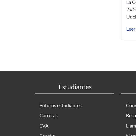
La C
Tall
Udel
Leer
Estudiantes
Futuros estudiantes
Conv
Carreras
Beca
EVA
Llam
Bedelia
Marc