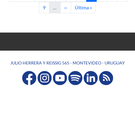
Página
Siguiente página
Última página
9
…
››
Última »
JULIO HERRERA Y REISSIG 565 - MONTEVIDEO - URUGUAY