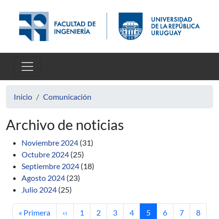
Pasar al contenido principal
Inicio
Comunicación
Archivo de noticias
Noviembre 2024
(31)
Octubre 2024
(25)
Septiembre 2024
(18)
Agosto 2024
(23)
Julio 2024
(25)
Primera página
Página anterior
Página
Página
Página
Página
Página actual
Página
Página
Página
« Primera
‹‹
1
2
3
4
5
6
7
8