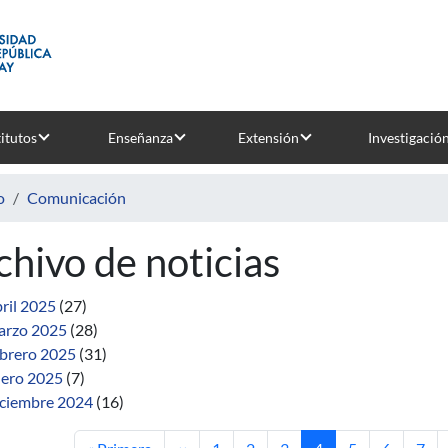
titutos
Enseñanza
Extensión
Investigació
o
Comunicación
chivo de noticias
ril 2025
(27)
rzo 2025
(28)
brero 2025
(31)
ero 2025
(7)
ciembre 2024
(16)
Primera página
Página anterior
Página
Página
Página
Página actual
Página
Página
Pági