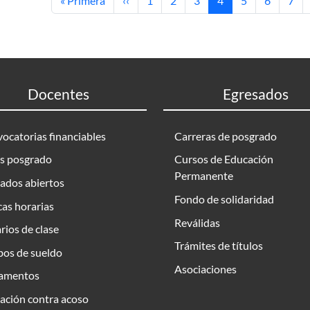
« Primera
‹‹
1
2
3
4
5
6
7
Docentes
Egresados
ocatorias financiables
Carreras de posgrado
s posgrado
Cursos de Educación
Permanente
ados abiertos
Fondo de solidaridad
as horarias
Reválidas
rios de clase
Trámites de títulos
bos de sueldo
Asociaciones
amentos
ación contra acoso