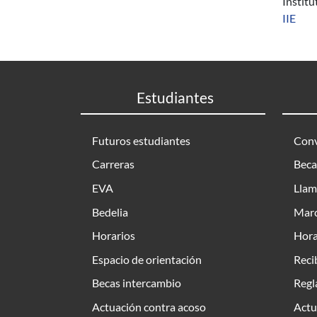
Instit
IIE
Estudiantes
Futuros estudiantes
Conv
Carreras
Beca
EVA
Llam
Bedelia
Marc
Horarios
Hora
Espacio de orientación
Reci
Becas intercambio
Regl
Actuación contra acoso
Actu