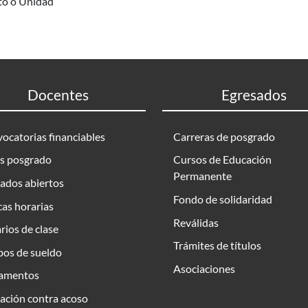
uto o Unidad
Docentes
Egresados
ocatorias financiables
Carreras de posgrado
s posgrado
Cursos de Educación
Permanente
ados abiertos
Fondo de solidaridad
as horarias
Reválidas
rios de clase
Trámites de títulos
bos de sueldo
Asociaciones
amentos
ación contra acoso