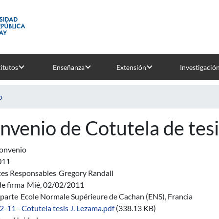
titutos
Enseñanza
Extensión
Investigació
o
nvenio de Cotutela de tes
onvenio
011
es Responsables
Gregory Randall
de firma
Mié, 02/02/2011
parte
Ecole Normale Supérieure de Cachan (ENS), Francia
 2-11 - Cotutela tesis J. Lezama.pdf
(338.13 KB)