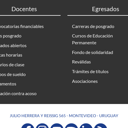
Docentes
Egresados
ocatorias financiables
Carreras de posgrado
s posgrado
Cursos de Educación
Permanente
ados abiertos
Fondo de solidaridad
as horarias
Reválidas
rios de clase
Trámites de títulos
bos de sueldo
Asociaciones
amentos
ación contra acoso
JULIO HERRERA Y REISSIG 565 - MONTEVIDEO - URUGUAY