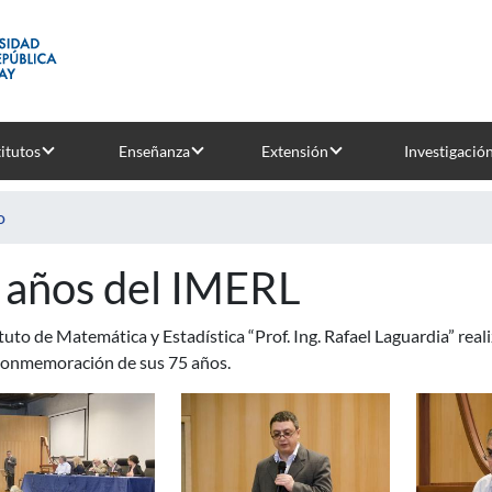
titutos
Enseñanza
Extensión
Investigació
o
 años del IMERL
ituto de Matemática y Estadística “Prof. Ing. Rafael Laguardia” real
 conmemoración de sus 75 años.