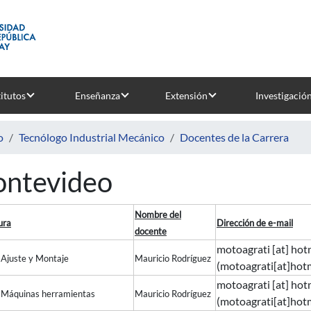
titutos
Enseñanza
Extensión
Investigació
o
Tecnólogo Industrial Mecánico
Docentes de la Carrera
ntevideo
Nombre del
ura
Dirección de e-mail
docente
motoagrati
[at]
hot
: Ajuste y Montaje
Mauricio Rodríguez
(motoagrati[at]hot
motoagrati
[at]
hot
3: Máquinas herramientas
Mauricio Rodríguez
(motoagrati[at]hot