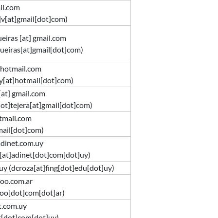
il.com
]v[at]gmail[dot]com)
ueiras
[at]
gmail.com
gueiras[at]gmail[dot]com)
hotmail.com
[at]hotmail[dot]com)
[at]
gmail.com
ot]tejera[at]gmail[dot]com)
tmail.com
mail[dot]com
)
adinet.com.uy
[at]adinet[dot]com[dot]uy
)
.uy
(dcroza[at]fing[dot]edu[dot]uy)
oo.com.ar
hoo[dot]com[dot]ar)
t.com.uy
t[dot]com[dot]uy
)