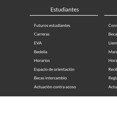
Estudiantes
Futuros estudiantes
Conv
Carreras
Beca
EVA
Llam
Bedelia
Marc
Horarios
Hora
Espacio de orientación
Reci
Becas intercambio
Regl
Actuación contra acoso
Actu