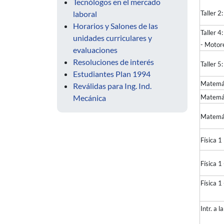
Tecnólogos en el mercado
laboral
Taller 2
Horarios y Salones de las
Taller 
unidades curriculares y
- Motor
evaluaciones
Resoluciones de interés
Taller 5
Estudiantes Plan 1994
Matemát
Reválidas para Ing. Ind.
Mecánica
Matemát
Matemát
Fís
Física
Física 1
Intr. a