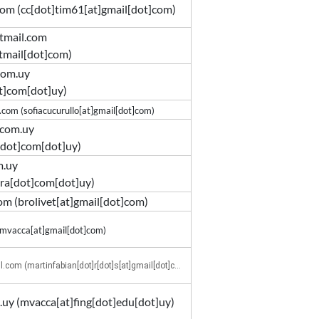
com
(cc[dot]tim61[at]gmail[dot]com)
tmail.com
tmail[dot]com
)
com.uy
ot]com[dot]uy
)
l.com
(sofiacucurullo[at]gmail[dot]com)
.com.uy
[dot]com[dot]uy
)
m.uy
vera[dot]com[dot]uy
)
com
(
brolivet[at]gmail[dot]com
)
mvacca[at]gmail[dot]com)
l.com
(martinfabian[dot]r[dot]s[at]gmail[dot]com)
.uy
(
mvacca[at]fing[dot]edu[dot]uy
)