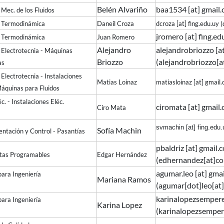
Belén Alvariño
baa1534
[at]
gmail
a Mec. de los Fluidos
 a la Termodinámica
Daneil Croza
dcroza
[at]
fing.edu.uy
(
jromero
[at]
fing.ed
a la Termodinámica
Juan Romero
Alejandro
alejandrobriozzo
[a
la Electrotecnia - Máquinas
Briozzo
(alejandrobriozzo[a
as
la Electrotecnia - Instalaciones
Matias Loinaz
matiasloinaz
[at]
gmail
Máquinas para Fluidos
léc. - Instalaciones Eléc.
ciromata
[at]
gmail
Ciro Mata
svmachin
[at]
fing.edu.
Sofía Machin
entación y Control - Pasantías
pbaldriz
[at]
gmail.
as Programables
Edgar Hernández
(
edhernandez[at]co
agumar.leo
[at]
gmai
s para Ingeniería
Mariana Ramos
(agumar[dot]leo[at
karinalopezsemper
s para Ingeniería
Karina Lopez
(karinalopezsemper