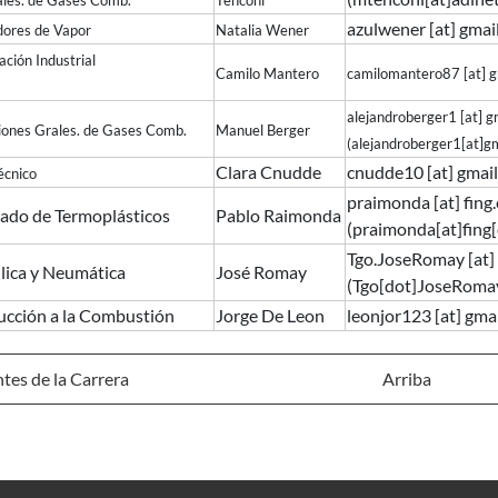
rales. de Gases Comb.
Tenconi
azulwener
[at]
gmai
ores de Vapor
Natalia Wener
geración Industrial
Camilo Mantero
camilomantero87
[at]
g
alejandroberger1
[at]
g
ciones Grales. de Gases Comb.
Manuel Berger
(alejandroberger1[at]g
Clara Cnudde
cnudde10
[at]
gmai
écnico
praimonda
[at]
fing
ado de Termoplásticos
Pablo Raimonda
(praimonda[at]fing
Tgo.JoseRomay
[at]
lica y Neumática
José Romay
(Tgo[dot]JoseRomay
ucción a la Combustión
Jorge De Leon
leonjor123
[at]
gma
es de la Carrera
Arriba