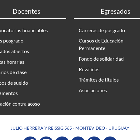
Docentes
Egresados
ocatorias financiables
Carreras de posgrado
s posgrado
Cursos de Educación
Permanente
ados abiertos
Fondo de solidaridad
as horarias
Reválidas
rios de clase
Trámites de títulos
bos de sueldo
Asociaciones
amentos
ación contra acoso
JULIO HERRERA Y REISSIG 565 - MONTEVIDEO - URUGUAY