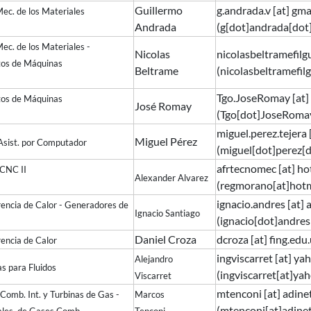
Guillermo
g.andrada.v
[at]
gma
 Mec. de los Materiales
Andrada
(g[dot]andrada[dot
ec. de los Materiales -
Nicolas
nicolasbeltramefilg
entos de Máquinas
Beltrame
(nicolasbeltramefil
Tgo.JoseRomay
[at]
entos de Máquinas
José Romay
(Tgo[dot]JoseRomay
miguel.perez.tejera
Miguel Pérez
Asist. por Computador
(miguel[dot]perez[d
afrtecnomec
[at]
ho
 I - CNC II
Alexander Alvarez
(
regmorano[at]hot
ignacio.andres
[at]
rencia de Calor - Generadores de
Ignacio Santiago
(
ignacio[dot]andres
Daniel Croza
dcroza
[at]
fing.edu
rencia de Calor
ingviscarret
[at]
yah
Alejandro
s para Fluidos
(ingviscarret[at]ya
Viscarret
mtenconi
[at]
adine
Comb. Int. y Turbinas de Gas -
Marcos
(
mtenconi[at]adine