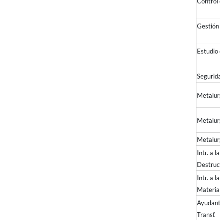
Cont
Gestió
Estudi
Segurida
Metalurg
Metalu
Metalur
Intr. a 
Destr
Intr. a l
Mate
Ayudant
Tra