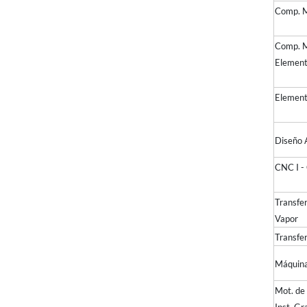
Comp.
Comp. M
Elem
Elem
Diseño 
CNC
Transfe
Vapor
Transfe
Máquina
Mot. de 