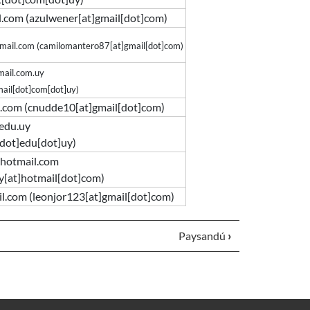
l.com
(azulwener[at]gmail[dot]com)
mail.com
(camilomantero87[at]gmail[dot]com)
mail.com.uy
mail[dot]com[dot]uy)
l.com
(cnudde10[at]gmail[dot]com)
.edu.uy
[dot]edu[dot]uy)
hotmail.com
[at]hotmail[dot]com)
il.com
(leonjor123[at]gmail[dot]com)
Paysandú
›