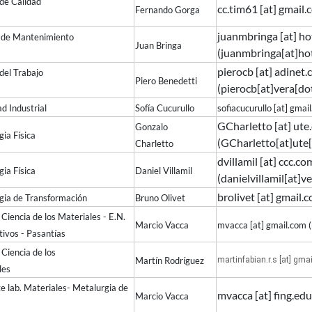
rol de Calidad
cc.tim61
[at]
gmail.
Fernando Gorga
juanmbringa
[at]
ho
n de Mantenimiento
Juan Bringa
(
juanmbringa[at]ho
pierocb
[at]
adinet.
o del Trabajo
Piero Benedetti
(
pierocb[at]vera[d
d Industrial
Sofía Cucurullo
sofiacucurullo
[at]
gmai
GCharletto
[at]
ute
Gonzalo
ia Física
(
GCharletto[at]ute
Charletto
dvillamil
[at]
ccc.co
rgia Física
Daniel Villamil
(
danielvillamil[at]
brolivet
[at]
gmail.
gia de Transformación
Bruno Olivet
la Ciencia de los Materiales - E.N.
Marcio Vacca
mvacca
[at]
gmail.com
(
uctivos - Pasantías
a Ciencia de los
Martín Rodríguez
martinfabian.r.s
[at]
gmai
riales
e lab. Materiales- Metalurgia de
mvacca
[at]
fing.edu
Marcio Vacca
nsf.