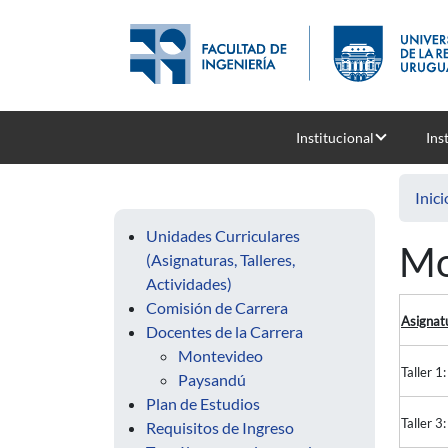
Pasar al contenido principal
Institucional
Ins
Inici
Unidades Curriculares
Mo
(Asignaturas, Talleres,
Actividades)
Comisión de Carrera
Asignat
Docentes de la Carrera
Montevideo
Taller 1
Paysandú
Plan de Estudios
Taller 
Requisitos de Ingreso