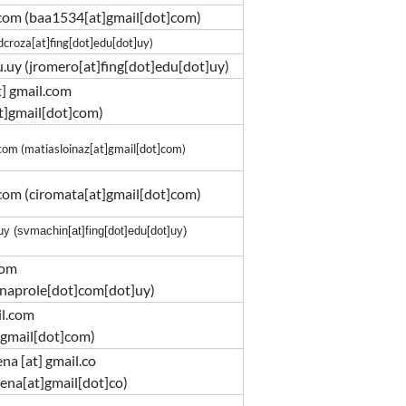
.com
(baa1534[at]gmail[dot]com)
dcroza[at]fing[dot]edu[dot]uy)
u.uy
(jromero[at]fing[dot]edu[dot]uy)
t]
gmail.com
t]gmail[dot]com)
.com
(matiasloinaz[at]gmail[dot]com)
.com
(ciromata[at]gmail[dot]com)
uy
(svmachin[at]fing[dot]edu[dot]uy)
com
naprole[dot]com[dot]uy
)
l.com
]gmail[dot]com)
ena
[at]
gmail.co
ena[at]gmail[dot]co)