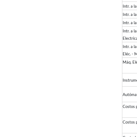
Intr. a l
Intr.
Intr. 
Intr. a 
Electric
Intr. a 
Eléc. - 
Máq. E
Instrum
Autómat
Costo
Costo