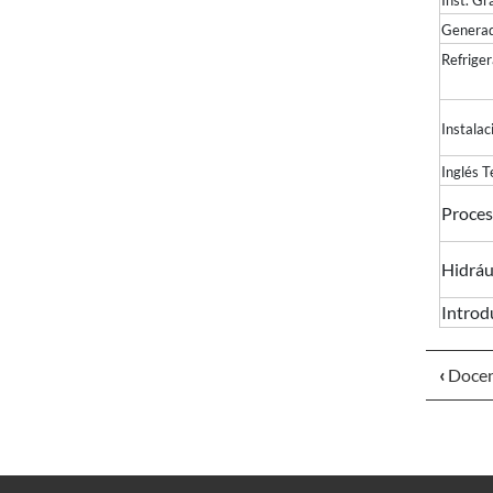
Inst. G
Generad
Refri
Instala
Inglés T
Proces
Hidráu
Introd
‹
Docent