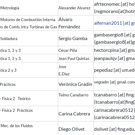
afrtecnomec
[at]
ho
: Metrología
Alexander Alvarez
(
regmorano[at]hot
Álvaro
4: Motores de Combustión Interna
alfernan2011
[at]
g
Fernández
es de Comb. Int.y Turbinas de Gas
gambasergio8
[at]
g
Sergio Gamba
: Soldadura
(gambasergio8[at]g
hectorcpina
[at]
gma
ica 1, 2 y 3
César Piña
jeanpaulqv
[at]
gma
ica 1, 2 y 3
Jean Paul Quintas
Jose
pepediaz
[at]
um.ed
ica 2 y 3
E.Diaz
vegradin
[at]
gmail.com
Verónica Gradin
ica 1 Prácticos
tcanabarro
[at]
fing
Telmo Canabarro
 1 - Física 2 Teórico
(tcanabarro[at]fing
carinacabrera0512
 - Física 2 Prácticos
Carina Cabrera
(carinacabrera0512
 la Mec. de los Fluidos
Diego Olivet
dolivet
[at]
fing.edu