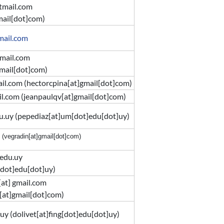
tmail.com
mail[dot]com
)
mail.com
mail.com
mail[dot]com)
il.com
(hectorcpina[at]gmail[dot]com)
il.com
(jeanpaulqv[at]gmail[dot]com)
u.uy
(
pepediaz[at]um[dot]edu[dot]uy
)
(vegradin[at]gmail[dot]com)
.edu.uy
[dot]edu[dot]uy)
[at]
gmail.com
[at]gmail[dot]com)
.uy
(dolivet[at]fing[dot]edu[dot]uy)