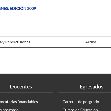
NES: EDICIÓN 2009
a y Repercusiones
Arriba
Docentes
Egresados
ocatorias financiables
Carreras de posgrado
s posgrado
Cursos de Educación