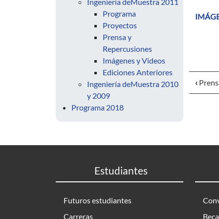
Ingeniería deMuestra 2011
Programa
IMÁGE
Proyectos
Prensa y
Repercusiones
Imágenes y Videos
Ediciones Anteriores
‹
Prens
Ingeniería deMuestra 2010
y 2009
Programa 2018
Estudiantes
Futuros estudiantes
Conv
Carreras
Beca