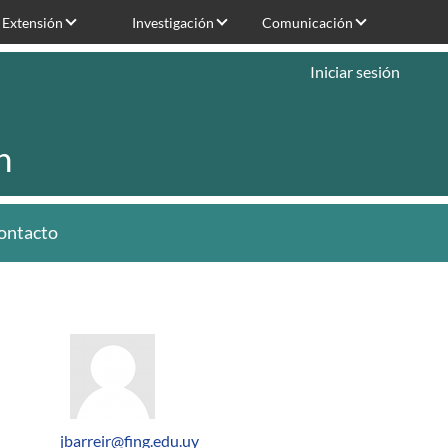
Extensión
Investigación
Comunicación
Iniciar sesión
n
ontacto
jbarreir@fing.edu.uy