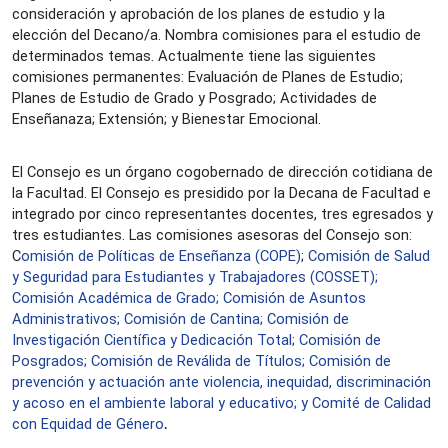
consideración y aprobación de los planes de estudio y la 
elección del Decano/a. Nombra comisiones para el estudio de 
determinados temas. 
Actualmente tiene las siguientes 
comisiones permanentes: Evaluación de Planes de Estudio; 
Planes de Estudio de Grado y Posgrado; Actividades de 
Enseñanaza; Extensión; y Bienestar Emocional.
El Consejo es un órgano cogobernado de dirección cotidiana de 
la Facultad. El Consejo es presidido por la Decana de Facultad e 
integrado por cinco representantes docentes, tres egresados y 
tres estudiantes. Las c
omisiones asesoras del Consejo son: 
C
omisión de Políticas de Enseñanza (COPE)
; 
Comisión de Salud 
y Seguridad para Estudiantes y Trabajadores (
COSSET
); 
Comisión Académica de Grado
; 
Comisión de Asuntos 
Administrativos
; 
Comisión de Cantina
; 
Comisión de 
Investigación Científica y Dedicación Total
; 
Comisión de 
Posgrados
; 
Comisión de Reválida de Títulos
; 
Comisión de 
prevención y actuación ante violencia, inequidad, discriminación 
y acoso en el ambiente laboral y educativo
; y 
Comité de Calidad 
.
con Equidad de Géner
o