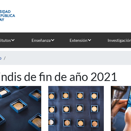
titutos
Enseñanza
Extensión
Investigació
o
indis de fin de año 2021