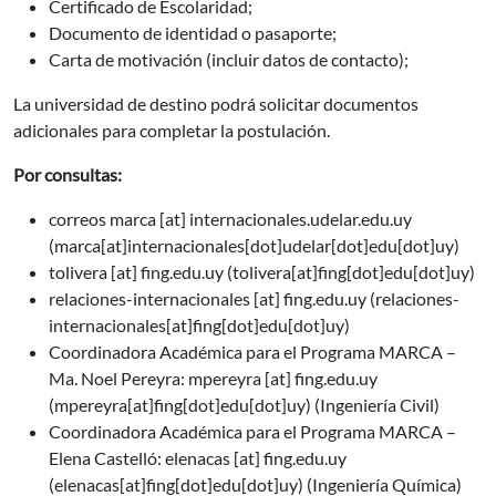
Certificado de Escolaridad;
Documento de identidad o pasaporte;
Carta de motivación (incluir datos de contacto);
La universidad de destino podrá solicitar documentos
adicionales para completar la postulación.
Por consultas:
correos
marca
[at]
internacionales.udelar.edu.uy
(marca[at]internacionales[dot]udelar[dot]edu[dot]uy)
tolivera
[at]
fing.edu.uy
(tolivera[at]fing[dot]edu[dot]uy)
relaciones-internacionales
[at]
fing.edu.uy
(relaciones-
internacionales[at]fing[dot]edu[dot]uy)
Coordinadora Académica para el Programa MARCA –
Ma. Noel Pereyra:
mpereyra
[at]
fing.edu.uy
(mpereyra[at]fing[dot]edu[dot]uy)
(Ingeniería Civil)
Coordinadora Académica para el Programa MARCA –
Elena Castelló:
elenacas
[at]
fing.edu.uy
(elenacas[at]fing[dot]edu[dot]uy)
(Ingeniería Química)