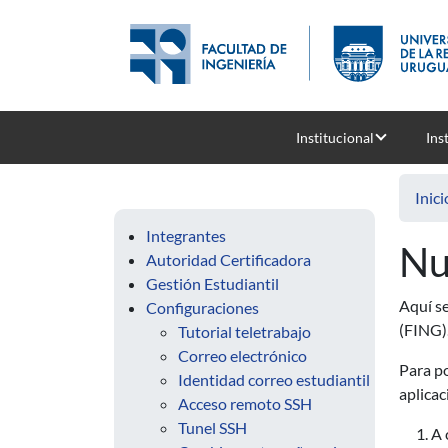
Pasar al contenido principal
Institucional
Ins
Inici
Integrantes
Nu
Autoridad Certificadora
Gestión Estudiantil
Aquí se
Configuraciones
(FING)
Tutorial teletrabajo
Correo electrónico
Para po
Identidad correo estudiantil
aplicac
Acceso remoto SSH
Tunel SSH
A 