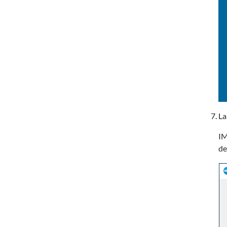
La
IM
de