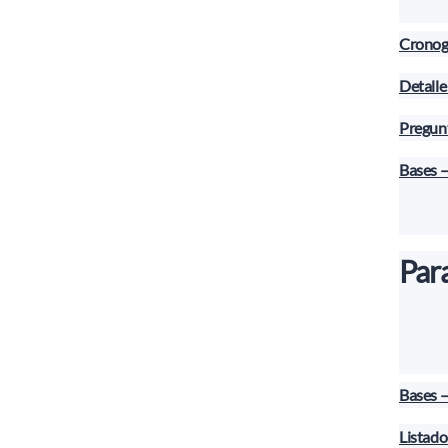
Cronog
Detalle
Pregun
Bases –
Par
Bases –
Listad