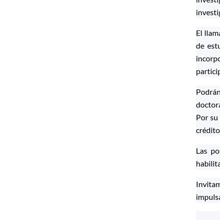
investi
El lla
de est
incorp
partici
Podrán
doctor
Por su 
crédito
Las po
habilit
Invitam
impulsa