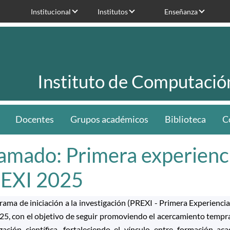
Institucional
Institutos
Enseñanza
Instituto de Computació
Docentes
Grupos académicos
Biblioteca
C
amado: Primera experienci
EXI 2025
rama de iniciación a la investigación (PREXI - Primera Experienci
5, con el objetivo de seguir promoviendo el acercamiento tempran
igación científica, fortaleciendo el vínculo entre formación a