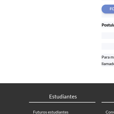
FO
Postula
Para má
llamad
Estudiantes
Futuros estudiantes
Conv