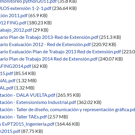
 monitoreo python2011.pdf
(35.8 KB)
S extensión 1-2-1.pdf
(236.64 KB)
ción 2011.pdf
(65.9 KB)
012 FING.pdf
(180.23 KB)
rabajo_2012.pdf
(29 KB)
ario Plan de Trabajo 2013-Red de Extensión.pdf
(251.3 KB)
ario Evaluación 2012 - Red de Extensión.pdf
(220.92 KB)
ario Evaluación Plan de Trabajo 2013 Red de Extensión.pdf
(223.
ario Plan de Trabajo 2014 Red de Extensión.pdf
(240.07 KB)
isFING2014.pdf
(62 KB)
15.pdf
(85.54 KB)
NAL.pdf
(1.32 MB)
AL.pdf
(1.32 MB)
tación - DALA VUELTA.pdf
(265.95 KB)
ación - Extensionismo Industrial.pdf
(362.02 KB)
ación - Taller de diseño, comunicación y representación gráfica.pd
ación - Taller TAEs.pdf
(2.57 MB)
is EvPT2015_Ingeniería.pdf
(164.46 KB)
n2015.pdf
(87.75 KB)