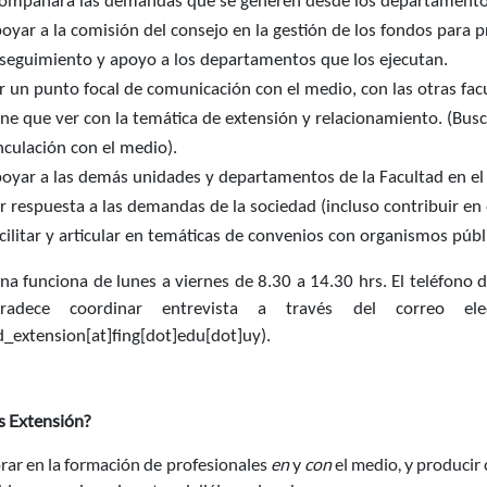
ompañará las demandas que se generen desde los departamentos
oyar a la comisión del consejo en la gestión de los fondos para p
 seguimiento y apoyo a los departamentos que los ejecutan. 
r un punto focal de comunicación con el medio, con las otras fac
ene que ver con la temática de extensión y relacionamiento. (Busca
nculación con el medio). 
oyar a las demás unidades y departamentos de la Facultad en el 
r respuesta a las demandas de la sociedad (incluso contribuir en
cilitar y articular en temáticas de convenios con organismos públ
ina funciona de lunes a viernes de 8.30 a 14.30 hrs. El teléfono 
radece coordinar entrevista a través del correo ele
d_extension[at]fing[dot]edu[dot]uy)
.
s Extensión?
rar en la formación de profesionales
en
y
con
el medio, y produci