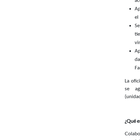
ac
Ap
el
Se
ti
vi
Ap
da
Fa
La ofic
se ag
(unida
¿Qué e
Colabo