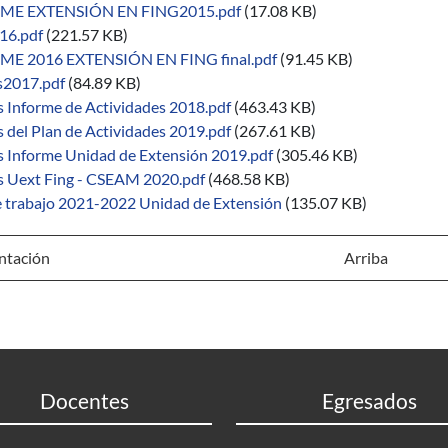
ME EXTENSIÓN EN FING2015.pdf
(17.08 KB)
16.pdf
(221.57 KB)
E 2016 EXTENSIÓN EN FING final.pdf
(91.45 KB)
is2017.pdf
(84.89 KB)
s Informe de Actividades 2018.pdf
(463.43 KB)
s del Plan de Actividades 2019.pdf
(267.61 KB)
is Informe Unidad de Extensión 2019.pdf
(305.46 KB)
is Uext Fing - CSEAM 2020.pdf
(468.58 KB)
e trabajo 2021-2022 Unidad de Extensión
(135.07 KB)
ntación
Arriba
Docentes
Egresados