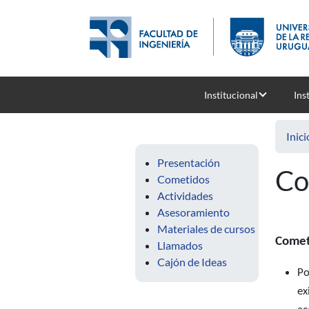
Pasar al contenido principal
Institucional
Ins
Inici
Presentación
Co
Cometidos
Actividades
Asesoramiento
Materiales de cursos
Comet
Llamados
Cajón de Ideas
Po
ex