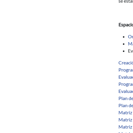
se esta
Espaci
Or
Ma
Ev
Creaci
Progra
Evalua
Progra
Evalua
Plan d
Plan d
Matriz
Matriz
Matriz