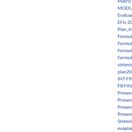
Matriz
MODULO
Evalua
EFIs 2
Plan_t
Formul
Formul
Formul
Formul
sintes
plan20
INT FI
FR FIN
Presen
Present
Present
Present
Síntes
evapla