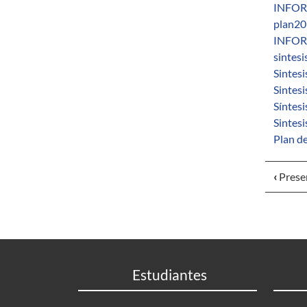
INFOR
plan20
INFORM
sintes
Sintesi
Sintesi
Síntes
Sintes
Plan d
‹
Prese
Estudiantes