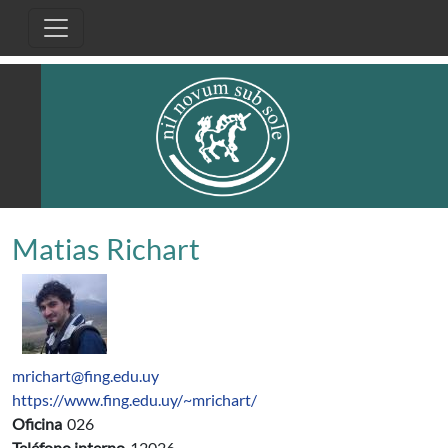
Pasar al contenido principal
Matias Richart
mrichart@fing.edu.uy
https://www.fing.edu.uy/~mrichart/
Oficina
026
Teléfono interno
12026