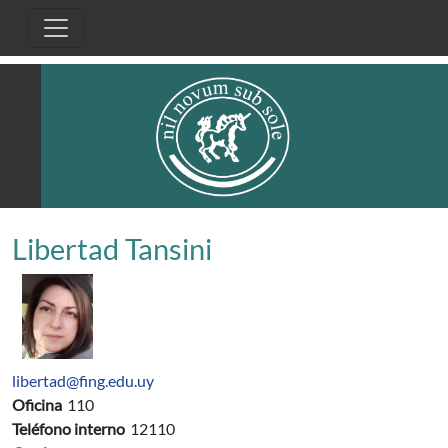
Pasar al contenido principal
Libertad Tansini
libertad@fing.edu.uy
Oficina
110
Teléfono interno
12110