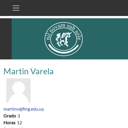
Pasar al contenido principal
Martin Varela
martinv@fing.edu.uy
Grado
3
Horas
12