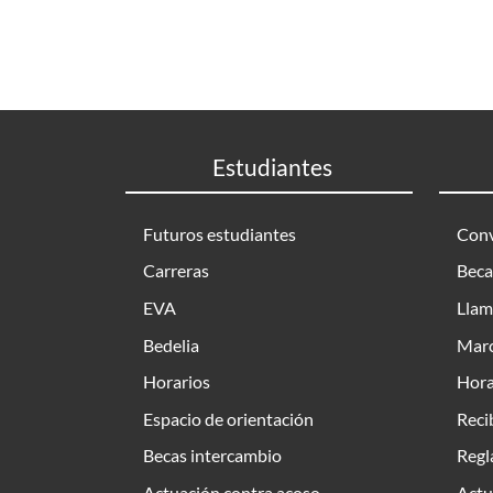
Estudiantes
Futuros estudiantes
Conv
Carreras
Beca
EVA
Llam
Bedelia
Marc
Horarios
Hora
Espacio de orientación
Reci
Becas intercambio
Regl
Actuación contra acoso
Actu