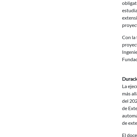
obligat
estudia
extensi
proyect
Con la 
proyect
Ingenie
Fundaci
Duraci
La ejec
más all
del 202
de Ext
automá
de exte
El doce