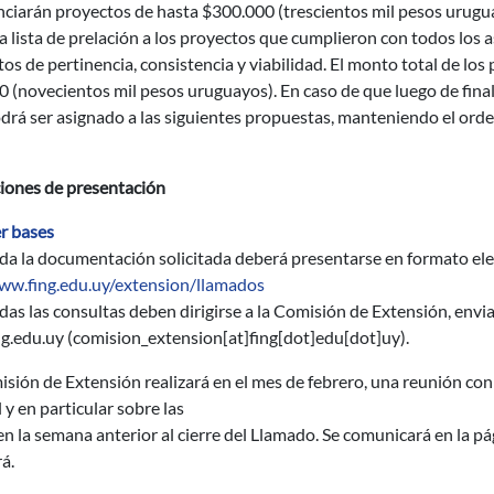
nciarán proyectos de hasta $300.000 (trescientos mil pesos urugua
a lista de prelación a los proyectos que cumplieron con todos los a
tos de pertinencia, consistencia y viabilidad. El monto total de lo
 (novecientos mil pesos uruguayos). En caso de que luego de final
drá ser asignado a las siguientes propuestas, manteniendo el orden 
iones de presentación
r bases
da la documentación solicitada deberá presentarse en formato ele
ww.fing.edu.uy/extension/llamados
das las consultas deben dirigirse a la Comisión de Extensión, envi
ng.edu.uy
(comision_extension[at]fing[dot]edu[dot]uy)
.
sión de Extensión realizará en el mes de febrero, una reunión con
 y en particular sobre las
en la semana anterior al cierre del Llamado. Se comunicará en la pá
rá.