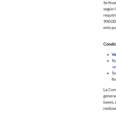
Se fina
según l
requisi
900.000
este po
Condic
Ve
To
w
To
fi
La Comi
general
bases, 
realiza