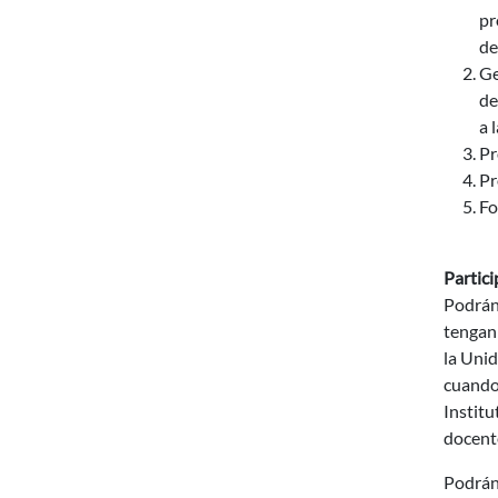
pr
de
Ge
de
a 
Pr
Pr
Fo
Partic
Podrán 
tengan
la Unid
cuando,
Institu
docente
Podrán 