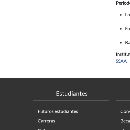
Periodo
Lo
Fo
Ba
Instit
SSAA
Estudiantes
Futuros estudiantes
Conv
Carreras
Beca