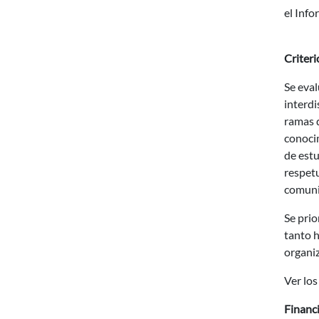
el Info
Criteri
Se eval
interdi
ramas d
conocim
de estu
respet
comunid
Se prio
tanto 
organiz
Ver los
Financ