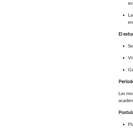
es
La
en
El estu
Se
Vi
Ga
Períod
Las mov
académ
Postul
Pl