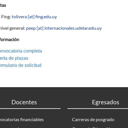
tas
 Fing:
tolivera
[at]
fing.edu.uy
nivel general:
peep
[at]
internacionales.udelar.edu.uy
formación
nvocatoria completa
erta de plazas
rmulario de solicitud
Docentes
Egresados
ocatorias financiables
Carreras de posgrado