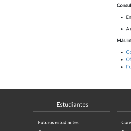
Consul
En
A 
Más in
Co
Of
Fo
Estudiantes
Futuros estudiantes
Conv