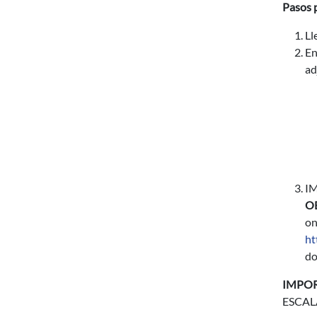
Pasos p
Ll
En
ad
IM
O
on
ht
do
IMPOR
ESCALA