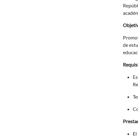
Repúbl
académi
Objeti
Promove
de estu
educaci
Requis
Es
Re
Te
Co
Presta
El