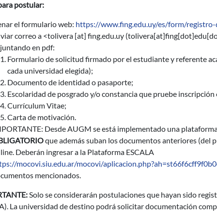
ara postular:
enar el formulario web:
https://www.fing.edu.uy/es/form/registro-
viar correo a <
tolivera
[at]
fing.edu.uy
(tolivera[at]fing[dot]edu[d
juntando en pdf:
Formulario de solicitud firmado por el estudiante y referente a
cada universidad elegida);
Documento de identidad o pasaporte;
Escolaridad de posgrado y/o constancia que pruebe inscripción 
Currículum Vitae;
Carta de motivación.
PORTANTE: Desde AUGM se está implementado una plataforma pi
BLIGATORIO
que además suban los documentos anteriores (del p
line. Deberán ingresar a la Plataforma ESCALA
tps://mocovi.siu.edu.ar/mocovi/aplicacion.php?ah=st66f6cff9f0
cumentos mencionados.
TANTE:
Solo se considerarán postulaciones que hayan sido regis
). La universidad de destino podrá solicitar documentación compl