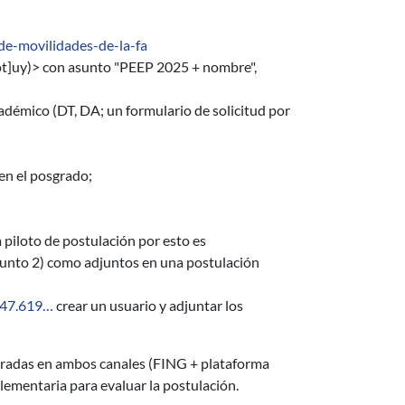
de-movilidades-de-la-fa
ot]uy)
> con asunto "PEEP 2025 + nombre",
cadémico (DT, DA; un formulario de solicitud por
en el posgrado;
loto de postulación por esto es
unto 2) como adjuntos en una postulación
b047.619…
crear un usuario y adjuntar los
tradas en ambos canales (FING + plataforma
ementaria para evaluar la postulación.