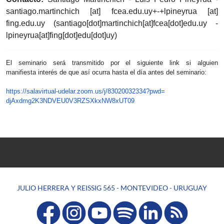
santiago.martinchich
[at]
fcea.edu.uy
+-+lpineyrua
[at]
fing.edu.uy
(santiago[dot]martinchich[at]fcea[dot]edu.
uy -
lpineyrua[at]fing[dot]edu[dot]uy)
El seminario será transmitido por el siguiente link si alguien
manifiesta interés de que así ocurra hasta el día antes del seminario:
https://salavirtual-u
delar.
zoom.us/j/83020032334?pwd=
djAxdmg2K3NDVEU0V3RZSXkxNW8xUT
09
JULIO HERRERA Y REISSIG 565 - MONTEVIDEO - URUGUAY