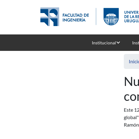
Pasar al contenido principal
Institucional
Ins
Inici
Nu
co
Este 12
global"
Ramón