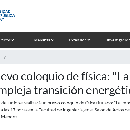
titutos
Enseñanza
Extensión
Investigació
o
evo coloquio de física: "L
mpleja transición energéti
 de junio se realizará un nuevo coloquio de física titulado: "La im
 a las 17 horas en la Facultad de Ingeniería, en el Salón de Actos del
 Mendez.