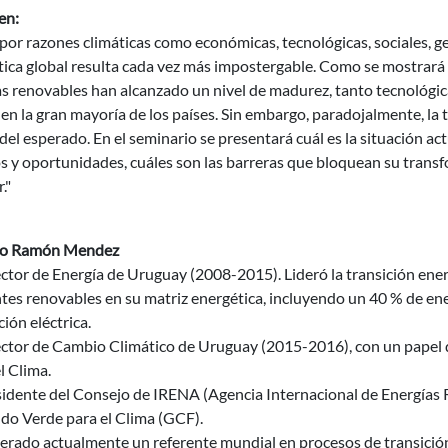
en:
por razones climáticas como económicas, tecnológicas, sociales, geo
ica global resulta cada vez más impostergable. Como se mostrará e
s renovables han alcanzado un nivel de madurez, tanto tecnológic
en la gran mayoría de los países. Sin embargo, paradojalmente, la
el esperado. En el seminario se presentará cuál es la situación act
s y oportunidades, cuáles son las barreras que bloquean su transfo
."
io Ramón Mendez
ector de Energía de Uruguay (2008-2015). Lideró la transición en
tes renovables en su matriz energética, incluyendo un 40 % de ener
ión eléctrica.
ector de Cambio Climático de Uruguay (2015-2016), con un papel d
l Clima.
idente del Consejo de IRENA (Agencia Internacional de Energías R
do Verde para el Clima (GCF).
rado actualmente un referente mundial en procesos de transición 