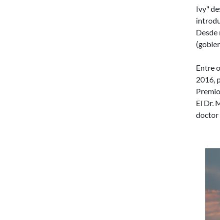
Ivy" de
introdu
Desde m
(gobier
Entre o
2016, 
Premio
El Dr. 
doctor 