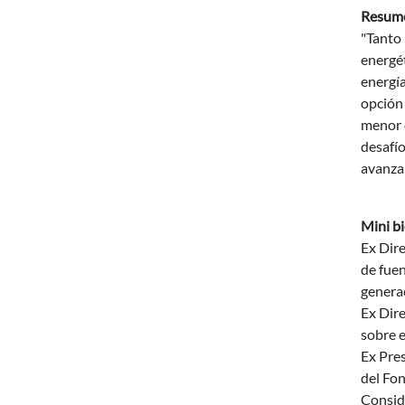
Resum
"Tanto 
energét
energía
opción 
menor d
desafío
avanzar
Mini b
Ex Dir
de fuen
generac
Ex Dir
sobre e
Ex Pres
del Fon
Conside