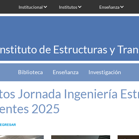
Institucional
Institutos
Enseñanza
Instituto de Estructuras y Tra
Biblioteca
Enseñanza
Investigación
tos Jornada Ingeniería Est
entes 2025