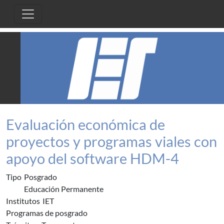
Pasar al contenido principal
Evaluación económica de
proyectos y programas viales con
apoyo del software HDM-4
Tipo
Posgrado
Educación Permanente
Institutos
IET
Programas de posgrado