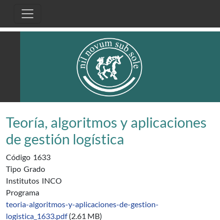
Pasar al contenido principal
Teoría, algoritmos y aplicaciones
de gestión logística
Código
1633
Tipo
Grado
Institutos
INCO
Programa
teoria-algoritmos-y-aplicaciones-de-gestion-
logistica_1633.pdf
(2.61 MB)