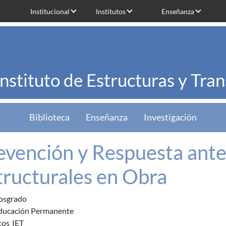
Institucional
Institutos
Enseñanza
Instituto de Estructuras y Tra
Biblioteca
Enseñanza
Investigación
evención y Respuesta ante
tructurales en Obra
osgrado
ducación Permanente
tos
IET