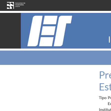
Pasar al contenido principal
Pr
Es
Tipo
P
E
Institu