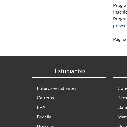
Progra
Ingenie
Progr
preven
Página 
Estudiantes
Futuros estudiantes
Conv
Carreras
Beca
EVA
Llam
Bedelia
Marc
Horarios
Hora