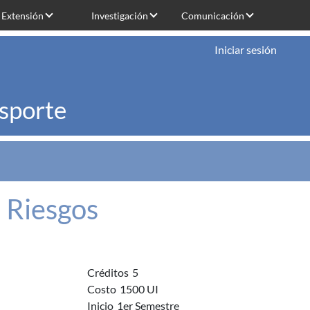
Extensión
Investigación
Comunicación
Iniciar sesión
nsporte
 Riesgos
Créditos
5
Costo
1500 UI
Inicio
1er Semestre