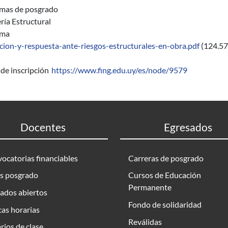
mas de posgrado
ría Estructural
ama
cion-y-respuesta-ante-riesgos-estructurales-en-obra.pdf
(124.57
de inscripción
https://www.fing.edu.uy/es/node/9579
Docentes
Egresados
ocatorias financiables
Carreras de posgrado
s posgrado
Cursos de Educación
Permanente
ados abiertos
Fondo de solidaridad
as horarias
Reválidas
rios de clase