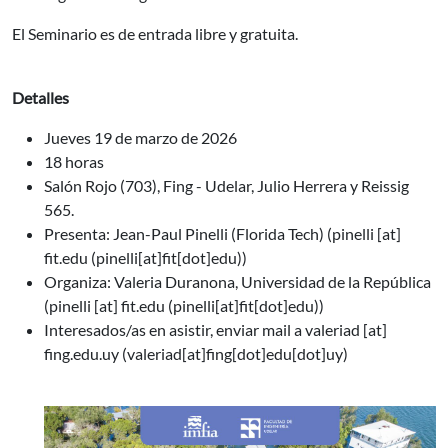
El Seminario es de entrada libre y gratuita.
Detalles
Jueves 19 de marzo de 2026
18 horas
Salón Rojo (703), Fing - Udelar, Julio Herrera y Reissig
565.
Presenta: Jean-Paul Pinelli (Florida Tech) (
pinelli
[at]
fit.edu
(pinelli[at]fit[dot]edu)
)
Organiza: Valeria Duranona, Universidad de la República
(
pinelli
[at]
fit.edu
(pinelli[at]fit[dot]edu)
)
Interesados/as en asistir, enviar mail a
valeriad
[at]
fing.edu.uy
(valeriad[at]fing[dot]edu[dot]uy)