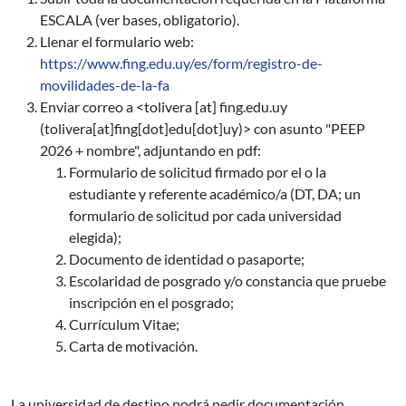
ESCALA (ver bases, obligatorio).
Llenar el formulario web:
https://www.fing.edu.uy/es/form/registro-de-
movilidades-de-la-fa
Enviar correo a <
tolivera
[at]
fing.edu.uy
(tolivera[at]fing[dot]edu[dot]uy)
> con asunto "PEEP
2026 + nombre", adjuntando en pdf:
Formulario de solicitud firmado por el o la
estudiante y referente académico/a (DT, DA; un
formulario de solicitud por cada universidad
elegida);
Documento de identidad o pasaporte;
Escolaridad de posgrado y/o constancia que pruebe
inscripción en el posgrado;
Currículum Vitae;
Carta de motivación.
La universidad de destino podrá pedir documentación