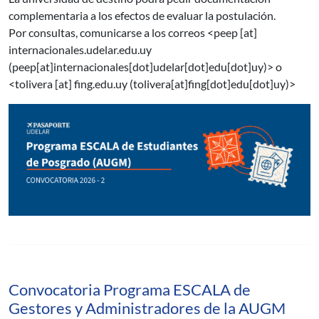
complementaria a los efectos de evaluar la postulación.
Por consultas, comunicarse a los correos <
peep
[at]
internacionales.udelar.edu.uy
(peep[at]internacionales[dot]udelar[dot]edu[dot]uy)
> o
<
tolivera
[at]
fing.edu.uy
(tolivera[at]fing[dot]edu[dot]uy)
>
Convocatoria Programa ESCALA de
Gestores y Administradores de la AUGM