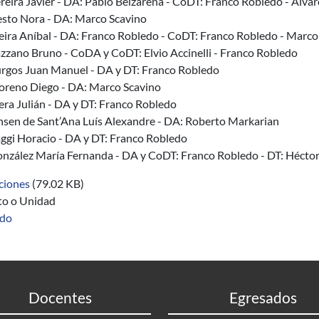
reira Javier - DA: Pablo Belzarena - CoDT: Franco Robledo - Álva
sto Nora - DA: Marco Scavino
eira Aníbal - DA: Franco Robledo - CoDT: Franco Robledo - Marco
zzano Bruno - CoDA y CoDT: Elvio Accinelli - Franco Robledo
rgos Juan Manuel - DA y DT: Franco Robledo
reno Diego - DA: Marco Scavino
era Julián - DA y DT: Franco Robledo
nsen de Sant’Ana Luís Alexandre - DA: Roberto Markarian
ggi Horacio - DA y DT: Franco Robledo
nzález María Fernanda - DA y CoDT: Franco Robledo - DT: Hécto
ciones
(79.02 KB)
uto o Unidad
ado
Docentes
Egresados