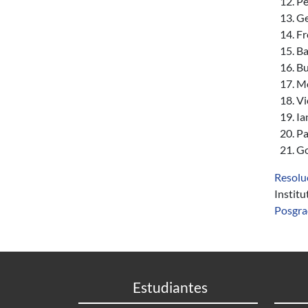
Pe
Ge
Fr
Ba
Bu
Mo
Vi
Ia
Pa
Go
Resolu
Instit
Posgr
Estudiantes