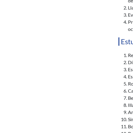
de
Ll
Ev
Pr
oc
Est
Re
Dí
Es
Es
Ro
Ca
Be
Il
Am
Si
Bo