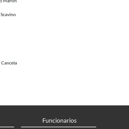
ro Martín
 Scavino
r Cancela
Funcionarios