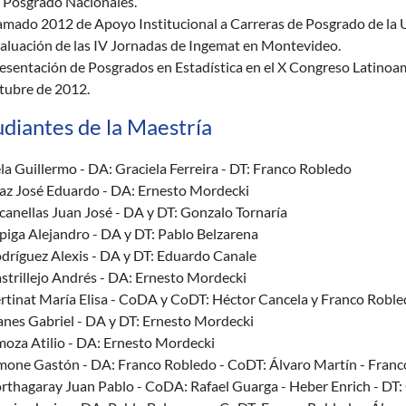
 Posgrado Nacionales.
amado 2012 de Apoyo Institucional a Carreras de Posgrado de la U
aluación de las IV Jornadas de Ingemat en Montevideo.
esentación de Posgrados en Estadística en el X Congreso Latinoa
tubre de 2012.
udiantes de la Maestría
la Guillermo - DA: Graciela Ferreira - DT: Franco Robledo
az José Eduardo - DA: Ernesto Mordecki
canellas Juan José - DA y DT: Gonzalo Tornaría
piga Alejandro - DA y DT: Pablo Belzarena
dríguez Alexis - DA y DT: Eduardo Canale
strillejo Andrés - DA: Ernesto Mordecki
rtinat María Elisa - CoDA y CoDT: Héctor Cancela y Franco Robl
lanes Gabriel - DA y DT: Ernesto Mordecki
oza Atilio - DA: Ernesto Mordecki
mone Gastón - DA: Franco Robledo - CoDT: Álvaro Martín - Fran
rthagaray Juan Pablo - CoDA: Rafael Guarga - Heber Enrich - DT: