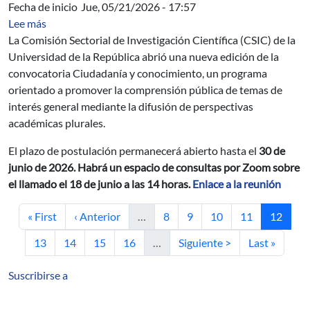
Fecha de inicio
Jue, 05/21/2026 - 17:57
sobre Convocatoria Ciudadanía y conocimiento de la C
Lee más
La Comisión Sectorial de Investigación Científica (CSIC) de la
Universidad de la República abrió una nueva edición de la
convocatoria Ciudadanía y conocimiento, un programa
orientado a promover la comprensión pública de temas de
interés general mediante la difusión de perspectivas
académicas plurales.
El plazo de postulación permanecerá abierto hasta el
30 de
junio de 2026. Habrá un espacio de consultas por Zoom sobre
el llamado el 18 de junio a las 14 horas.
Enlace a la reunión
Primera página
Página anterior
Página
Página
Página
Página
Página a
« First
‹ Anterior
…
8
9
10
11
12
Página
Página
Página
Página
Siguiente página
Última págin
13
14
15
16
…
Siguiente >
Last »
Suscribirse a