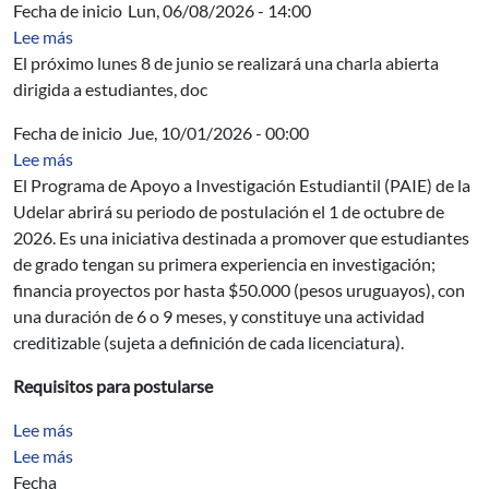
Fecha de inicio
Lun, 06/08/2026 - 14:00
sobre Charla abierta sobre la investigación aeroespacial 
Lee más
El próximo lunes 8 de junio se realizará una charla abierta
dirigida a estudiantes, doc
Fecha de inicio
Jue, 10/01/2026 - 00:00
sobre Programa de Apoyo a Investigación Estudiantil (P
Lee más
El Programa de Apoyo a Investigación Estudiantil (PAIE) de la
Udelar abrirá su periodo de postulación el 1 de octubre de
2026. Es una iniciativa destinada a promover que estudiantes
de grado tengan su primera experiencia en investigación;
financia proyectos por hasta $50.000 (pesos uruguayos), con
una duración de 6 o 9 meses, y constituye una actividad
creditizable (sujeta a definición de cada licenciatura).
Requisitos para postularse
sobre Diseño y cálculo de hormigón reforzado con fibra
Lee más
sobre Hormigón reforzado con fibras II (HRFII)
Lee más
Fecha