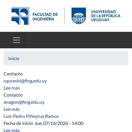
Pasar al contenido principal
Inicio
Contacto
cqureshi@fing.edu.uy
sobre Horarios
Lee más
Contacto
anagon@fing.edu.uy
sobre Comisión Distribución de Tareas
Lee más
Luis Pedro Piñeyrua Ramos
Fecha de inicio
Jue, 07/16/2026 - 14:00
sobre Charla sobre aprendizaje automático distribuido y 
Lee más