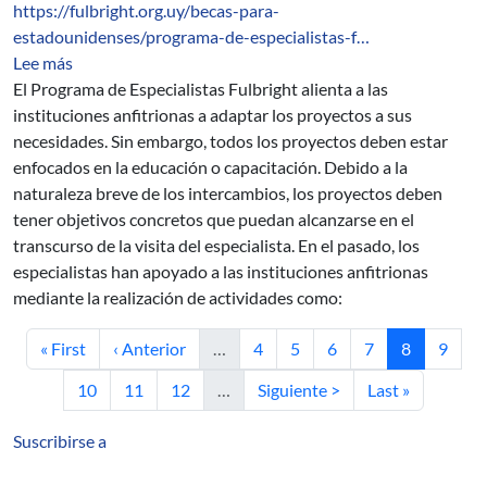
https://fulbright.org.uy/becas-para-
estadounidenses/programa-de-especialistas-f…
sobre Programa de Especialistas Fulbright
Lee más
El Programa de Especialistas Fulbright alienta a las
instituciones anfitrionas a adaptar los proyectos a sus
necesidades. Sin embargo, todos los proyectos deben estar
enfocados en la educación o capacitación. Debido a la
naturaleza breve de los intercambios, los proyectos deben
tener objetivos concretos que puedan alcanzarse en el
transcurso de la visita del especialista. En el pasado, los
especialistas han apoyado a las instituciones anfitrionas
mediante la realización de actividades como:
Primera página
Página anterior
Página
Página
Página
Página
Página actu
Págin
« First
‹ Anterior
…
4
5
6
7
8
9
Página
Página
Página
Siguiente página
Última página
10
11
12
…
Siguiente >
Last »
Suscribirse a